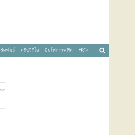
สัมพันธ์
คลิปวิดีโอ
อินโฟกราฟฟิค
RSV
iew