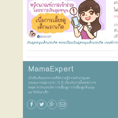
เก
ไม่
Ma
เก
สั
เด
จ..
เงินอุดหนุนเด็กแรกเกิด
ลงทะเบียนเงินอุดหนุนเด็กแรกเกิด
เกณฑ์การร
MamaExpert
เป็นทีมเขียนบทความที่มีความรู้ความชำนาญและ
ประสบการณ์มากกว่า 10 ปี เกี่ยวกับการตั้งครรภ์ การ
คลอด ทารกแรกเกิด การเลี้ยงลูก การเลี้ยงลูกด้วยนม
แม่ จิตวิทยาเด็ก