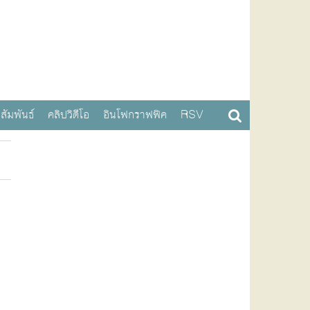
สัมพันธ์
คลิปวิดีโอ
อินโฟกราฟฟิค
RSV