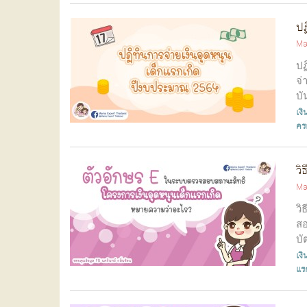
ปฏ
Ma
ปฏ
จ่
บั
เงิ
คร
วิ
Ma
วิ
สอ
บั
เงิ
แร