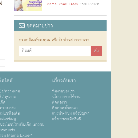
ม่
MamaExpert Team
15/07/2026
จดหมายข่าว
กรอกอีเมล์ของคุณ เพื่อรับข่าวสารจากเรา
์สไตล์
เกี่ยวกับเรา
หญิง/ความงาม
ทีมงานของเรา
ส์ / สุขภาพ
นโยบายการใช้งาน
เด็ด
ติดต่อเรา
ปครอบครัว
ติดต่อลงโฆษณา
ม่แชร์ไอเดีย
แนะนำ-ติชม แจ้งปัญหา
ม่แชร์เมนู
แจ้งการละเมิดสิทธิ
ิประโยชน์สำหรับเด็ก เยาวชน
ครอบครัว
กรรม Mama Expert