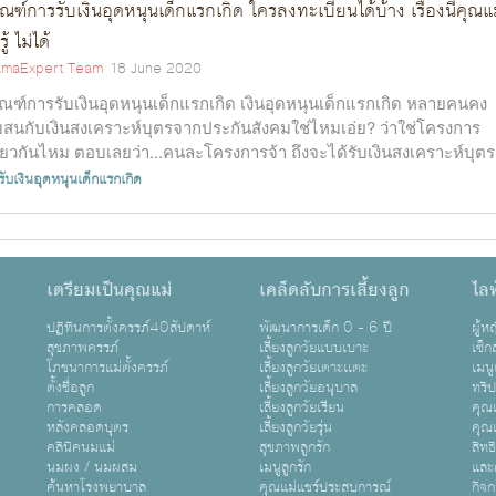
ณฑ์การรับเงินอุดหนุนเด็กแรกเกิด ใครลงทะเบียนได้บ้าง เรื่องนี้คุณแ
รู้ ไม่ได้
maExpert Team
18 June 2020
ณฑ์การรับเงินอุดหนุนเด็กแรกเกิด เงินอุดหนุนเด็กแรกเกิด หลายคนคง
บสนกับเงินสงเคราะห์บุตรจากประกันสังคมใช่ไหมเอ่ย? ว่าใช่โครงการ
ียวกันไหม ตอบเลยว่า...คนละโครงการจ้า ถึงจะได้รับเงินสงเคราะห์บุตร
.
ับเงินอุดหนุนเด็กแรกเกิด
เตรียมเป็นคุณแม่
เคล็ดลับการเลี้ยงลูก
ไลฟ
ปฏิทินการตั้งครรภ์40สัปดาห์
พัฒนาการเด็ก 0 - 6 ปี
ผู้
สุขภาพครรภ์
เลี้ยงลูกวัยแบบเบาะ
เซ็ก
โภชนาการแม่ตั้งครรภ์
เลี้ยงลูกวัยเตาะเเตะ
เมนู
ตั้งชื่อลูก
เลี้ยงลูกวัยอนุบาล
ทริ
การคลอด
เลี้ยงลูกวัยเรียน
คุณแ
หลังคลอดบุตร
เลี้ยงลูกวัยรุ่น
คุณแ
คลินิคนมแม่
สุขภาพลูกรัก
สิทธ
นมผง / นมผสม
เมนูลูกรัก
และ
ค้นหาโรงพยาบาล
คุณแม่แชร์ประสบการณ์
กิจ