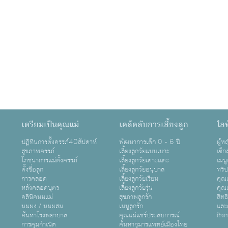
เตรียมเป็นคุณแม่
เคล็ดลับการเลี้ยงลูก
ไลฟ
ปฏิทินการตั้งครรภ์40สัปดาห์
พัฒนาการเด็ก 0 - 6 ปี
ผู้
สุขภาพครรภ์
เลี้ยงลูกวัยแบบเบาะ
เซ็ก
โภชนาการแม่ตั้งครรภ์
เลี้ยงลูกวัยเตาะเเตะ
เมนู
ตั้งชื่อลูก
เลี้ยงลูกวัยอนุบาล
ทริ
การคลอด
เลี้ยงลูกวัยเรียน
คุณแ
หลังคลอดบุตร
เลี้ยงลูกวัยรุ่น
คุณแ
คลินิคนมแม่
สุขภาพลูกรัก
สิทธ
นมผง / นมผสม
เมนูลูกรัก
และ
ค้นหาโรงพยาบาล
คุณแม่แชร์ประสบการณ์
กิจ
การคุมกำเนิด
ค้นหากุมารแพทย์เมืองไทย