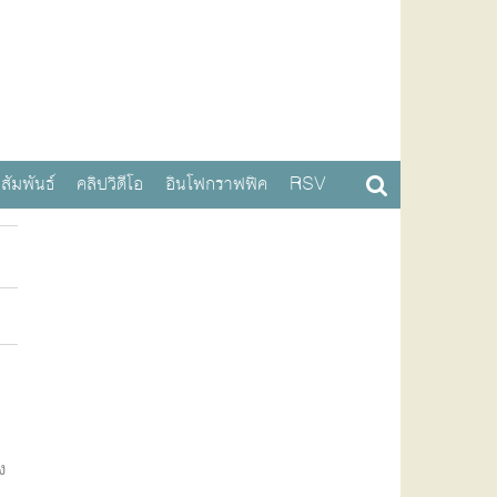
สัมพันธ์
คลิปวิดีโอ
อินโฟกราฟฟิค
RSV
ง