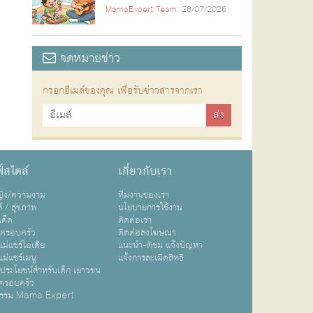
MamaExpert Team
28/07/2026
จดหมายข่าว
กรอกอีเมล์ของคุณ เพื่อรับข่าวสารจากเรา
์สไตล์
เกี่ยวกับเรา
หญิง/ความงาม
ทีมงานของเรา
ส์ / สุขภาพ
นโยบายการใช้งาน
เด็ด
ติดต่อเรา
ปครอบครัว
ติดต่อลงโฆษณา
ม่แชร์ไอเดีย
แนะนำ-ติชม แจ้งปัญหา
ม่แชร์เมนู
แจ้งการละเมิดสิทธิ
ิประโยชน์สำหรับเด็ก เยาวชน
ครอบครัว
กรรม Mama Expert