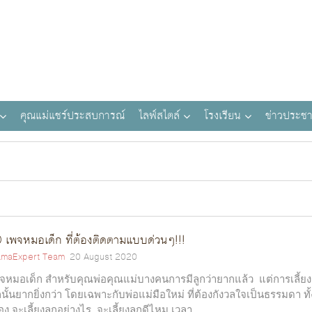
คุณแม่แชร์ประสบการณ์
ไลฟ์สไตล์
โรงเรียน
ข่าวประชา
 เพจหมอเด็ก ที่ต้องติดตามแบบด่วนๆ!!!
maExpert Team
20 August 2020
จหมอเด็ก สำหรับคุณพ่อคุณแม่บางคนการมีลูกว่ายากแล้ว แต่การเลี้ยง
กนั้นยากยิ่งกว่า โดยเฉพาะกับพ่อแม่มือใหม่ ที่ต้องกังวลใจเป็นธรรมดา ทั้
ื่อง จะเลี้ยงลูกอย่างไร จะเลี้ยงลูกดีไหม เวลา...