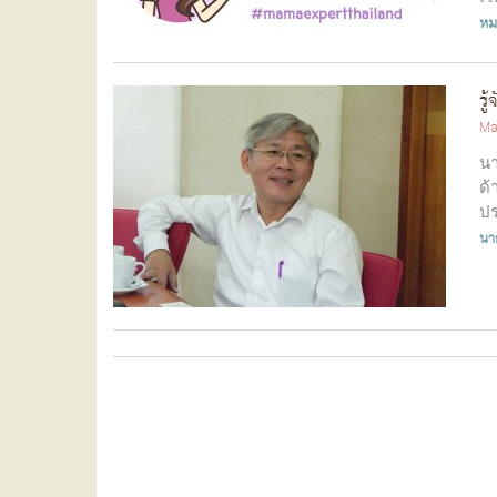
หม
รู
Ma
นา
ด้
ปร
นา