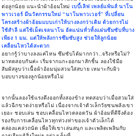
ต่อลูกน้อย แนะนำผ้าอ้อมใหม่
เบบี้เลิฟ เพลย์แพ้นส์ นาโน
พาวเวอร์ มีนวัตกรรมใหม่ “นาโนพาวเวอร์” ที่เปลี่ยน
โครงสร้างผ้าอ้อมแบบเก่าให้บางลงกว่าเดิม ด้วยการไม่
ใช้สำลี แต่ใช้เม็ดเจลนาโน อัดแน่นทั่วทั้งแผ่นซึมซับที่บาง
เพียง 1 มม. แต่ให้พลังการซึมซับสูง ช่วยให้ลูกน้อย
เคลื่อนไหวได้สะดวก
อยากรู้ว่าบางลงแค่ไหน ซึมซับได้มากกว่า..จริงหรือไม่?
มาทดสอบกันค่ะ เริ่มจากแกะออกมาสักชิ้น ลองใช้มือ
สัมผัสลูบว่าเนื้อผ้าอ้อมนุ่มสวมใส่สบาย เหมาะกับผิว
บอบบางของลูกน้อยหรือไม่
จากนั้นลองใช้แรงดึงออกทั้งสองข้าง ทดสอบว่าเมื่อสวมใส่
แล้วฉีกขาดง่ายหรือไม่ เนื่องจากเจ้าตัวเล็กวัยซนพลังเขา
เยอะ ชอบเล่น ชอบเคลื่อนไหวตลอดวัน ผ้าอ้อมที่ดีจึงต้อง
รองรับการเคลื่อนไหวทุกท่วงท่าของเจ้าตัวเล็กได้
คล่องแคล่วถนัด เพื่อให้เขาเล่นสนุก และเพลิดเพลินกับ
การเรียนรู้สิ่งใหม่ๆ อย่างเต็มที่