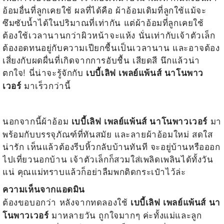
อ้อมอื่นที่ลูกเคยใช้ ผลที่ได้คือ ผ้าอ้อมเดิมที่ลูกใช้แม้จะ
ซึมซับน้ำได้ในปริมาณที่เท่ากัน แต่ผ้าอ้อมที่ลูกเคยใช้
ต้องใช้เวลานานกว่าผิวหน้าจะแห้ง นั่นเท่ากับเจ้าตัวเล็ก
ต้องอดทนอยู่กับความเปียกชื้นเป็นเวลานาน และอาจต้อง
เสี่ยงกับผดผื่นที่เกิดจากการอับชื้น เสียดสี นึกแล้วน่า
ตกใจ! นี่น่าจะรู้จักกับ
เบบี้เลิฟ เพลย์แพ้นส์ นาโนพาว
มาเร็วกว่านี้
เวอร์
นอกจากนี้ผ้าอ้อม
มา
เบบี้เลิฟ เพลย์แพ้นส์ นาโนพาวเวอร์
พร้อมกับบรรจุภัณฑ์ที่ทันสมัย และลายผ้าอ้อมใหม่ สดใส
น่ารัก เห็นแล้วต้องรีบหิ้วกลับบ้านทันที จะอยู่บ้านหรือออก
ไปเที่ยวนอกบ้าน เจ้าตัวเล็กก็สวมใส่เพลิดเพลินได้ทั้งวัน
แน่ คุณแม่ทราบแล้วก็อย่าลืมพกติดกระเป๋าไว้ล่ะ
ความเห็นจากแอดมิน
ต้องขอบอกว่า หลังจากทดลองใช้
เบบี้เลิฟ เพลย์แพ้นส์ นา
มาหลายวัน ถูกใจมากๆ ค่ะทั้งแม่และลูก
โนพาวเวอร์