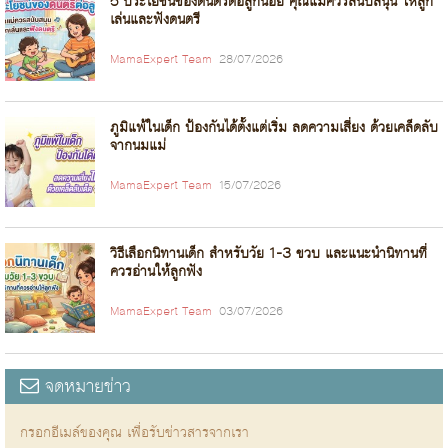
5 ประโยชน์ของดนตรีต่อลูกน้อย คุณแม่ควรสนับสนุน ให้ลูก
เล่นและฟังดนตรี
MamaExpert Team
28/07/2026
ภูมิแพ้ในเด็ก ป้องกันได้ตั้งแต่เริ่ม ลดความเสี่ยง ด้วยเคล็ดลับ
จากนมแม่
MamaExpert Team
15/07/2026
วิธีเลือกนิทานเด็ก สำหรับวัย 1-3 ขวบ และแนะนำนิทานที่
ควรอ่านให้ลูกฟัง
MamaExpert Team
03/07/2026
จดหมายข่าว
กรอกอีเมล์ของคุณ เพื่อรับข่าวสารจากเรา