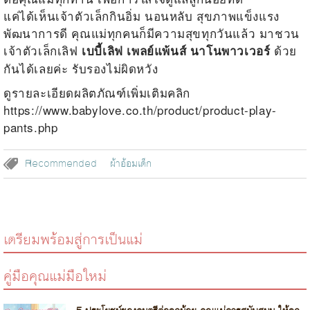
แค่ได้เห็นเจ้าตัวเล็กกินอิ่ม นอนหลับ สุขภาพแข็งแรง
พัฒนาการดี คุณแม่ทุกคนก็มีความสุขทุกวันแล้ว มาชวน
เจ้าตัวเล็กเลิฟ
ด้วย
เบบี้เลิฟ เพลย์แพ้นส์ นาโนพาวเวอร์
กันได้เลยค่ะ รับรองไม่ผิดหวัง
ดูรายละเอียดผลิตภัณฑ์เพิ่มเติมคลิก
https://www.babylove.co.th/product/product-play-
pants.php
Recommended
ผ้าอ้อมเด็ก
เตรียมพร้อมสู่การเป็นแม่
คู่มือคุณแม่มือใหม่