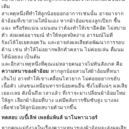
เดิม
สาเหตุหนึ่งที่ทำให้ลูกน้อยออกอาการเช่นนั้น อาจมาจาก
ผ้าอ้อมที่เขาสวมใส่นั่นเอง หากผ้าอ้อมของลูกเปียก ชื้น
แฉะ หรือรัดแน่น แน่นอนว่าต้องทำให้เขาอึดอัด ไม่สบาย
ตัว ส่งผลต่ออารมณ์ ทำให้หงุดหงิดง่าย อารมณ์ไม่ดี
ร้องไห้โยเยตลอดวัน และอาจส่งผลเสียต่อพัฒนาการรอบ
ด้าน เช่น ทำให้ไม่อยากพลิกตัวคลาน ไม่ค่อยเล่น ดื่มนม
ได้น้อยลง เป็นต้น
และอีกสาเหตุหนึ่งที่คุณแม่หลายคนอาจไม่ทันสังเกต คือ
หากลูกน้อยสวมใส่ผ้าอ้อมที่หนา
ความหนาของผ้าอ้อม
เกินไป อาจทำให้เขาเคลื่อนไหวยาก ไม่ค่อยอยากขยับ
เนื้อตัว เล่นซนเหมือนทารกน้อยคนอื่น ซึ่งไม่ดีแน่ๆ ผลเสีย
เยอะเลย ดังนั้นถึงเวลาแล้ว ที่เราจะมาเปลี่ยนผ้าอ้อมใหม่
ให้ลูก เลือกผ้าอ้อมที่บาง แต่มีพลังการซึมซับสูง บางลง
เพื่อช่วยให้ลูกน้อยสบายตัวมากขึ้น
ทดสอบ เบบี้เลิฟ เพลย์แพ้นส์ นาโนพาวเวอร์
หากคุณแม่กังวลในเรื่องความหนาของผ้าอ้อมจะส่งผลเสีย