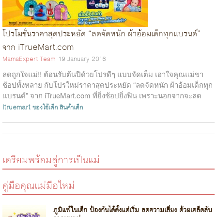
โปรโมชั่นราคาสุดประหยัด “ลดจัดหนัก ผ้าอ้อมเด็กทุกเเบรนด์”
จาก iTrueMart.com
MamaExpert Team
19 January 2016
ลดถูกใจแม่!! ต้อนรับต้นปีด้วยโปรดีๆ แบบจัดเต็ม เอาใจคุณแม่ขา
ช้อปทั้งหลาย กับโปรใหม่ราคาสุดประหยัด “ลดจัดหนัก ผ้าอ้อมเด็กทุก
เเบรนด์” จาก iTrueMart.com ที่ยิ่งช้อปยิ่งฟิน เพราะนอกจากจะลด
สูงสุด 42% แล้ว...
Itruemart
ของใช้เด็ก
สินค้าเด็ก
เตรียมพร้อมสู่การเป็นแม่
คู่มือคุณแม่มือใหม่
ภูมิแพ้ในเด็ก ป้องกันได้ตั้งแต่เริ่ม ลดความเสี่ยง ด้วยเคล็ดลับ